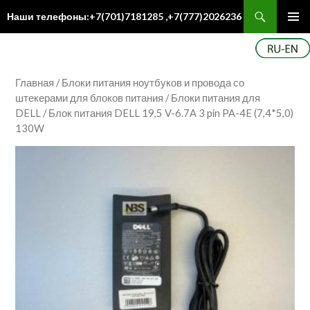
Поиск
Наши телефоны:+7(701)7181285 ,+7(777)2026236
ПЕРЕЙТИ
Осн
К
ме
СОДЕРЖИМОМУ
Главная
/
Блоки питания ноутбуков и провода со
штекерами для блоков питания
/
Блоки питания для
DELL
/ Блок питания DELL 19,5 V-6.7A 3 pin PA-4E (7,4*5,0)
130W