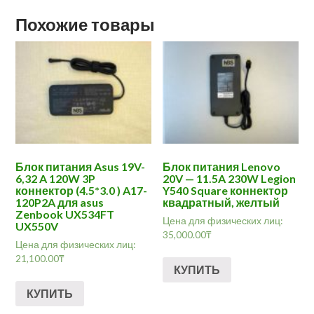
Похожие товары
Блок питания Asus 19V-
Блок питания Lenovo
6,32 A 120W 3P
20V — 11.5A 230W Legion
коннектор (4.5*3.0 ) A17-
Y540 Square коннектор
120P2A для asus
квадратный, желтый
Zenbook UX534FT
Цена для физических лиц:
UX550V
35,000.00
₸
Цена для физических лиц:
21,100.00
₸
КУПИТЬ
КУПИТЬ