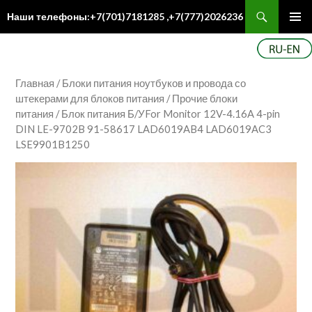
Поиск
Наши телефоны:+7(701)7181285 ,+7(777)2026236
ПЕРЕЙТИ
Осн
К
ме
СОДЕРЖИМОМУ
Главная
/
Блоки питания ноутбуков и провода со
штекерами для блоков питания
/
Прочие блоки
питания
/ Блок питания Б/УFor Monitor 12V-4.16A 4-pin
DIN LE-9702B 91-58617 LAD6019AB4 LAD6019AC3
LSE9901B1250