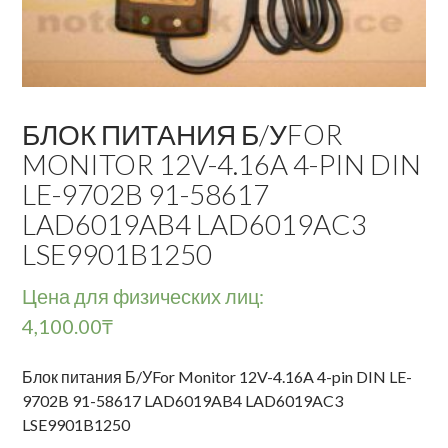
БЛОК ПИТАНИЯ Б/УFOR
MONITOR 12V-4.16A 4-PIN DIN
LE-9702B 91-58617
LAD6019AB4 LAD6019AC3
LSE9901B1250
Цена для физических лиц:
4,100.00
₸
Блок питания Б/УFor Monitor 12V-4.16A 4-pin DIN LE-
9702B 91-58617 LAD6019AB4 LAD6019AC3
LSE9901B1250