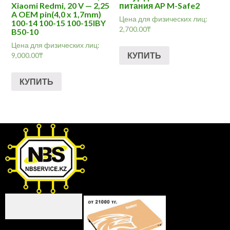
Xiaomi Redmi, 20 V — 2,25
питания AP M-Safe2
A OEM pin(4,0 x 1,7mm)
Цена для физических лиц:
100-14 100-15 100-15IBY
2,700.00
₸
B50-10
Цена для физических лиц:
КУПИТЬ
9,000.00
₸
КУПИТЬ