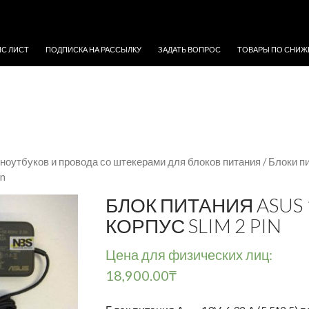
ЖИМОМУ
ЙС ЛИСТ
ПОДПИСКА НА РАССЫЛКУ
ЗАДАТЬ ВОПРОС
ТОВАРЫ ПО СНИЖ
 ноутбуков и провода со штекерами для блоков питания
/
Блоки п
in
БЛОК ПИТАНИЯ ASUS 19
КОРПУС SLIM 2 PIN
Цена для физических лиц:
18,900.00
₸