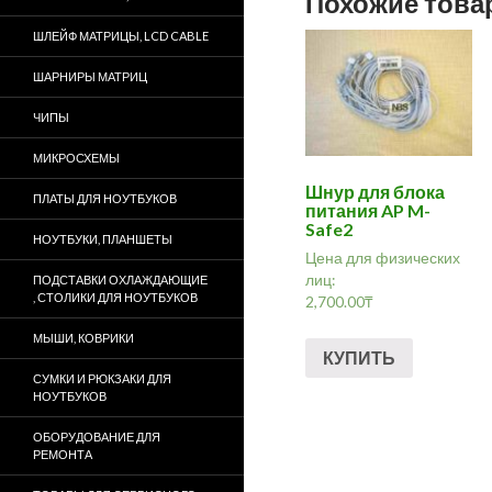
Похожие тов
ШЛЕЙФ МАТРИЦЫ, LCD CABLE
ШАРНИРЫ МАТРИЦ
ЧИПЫ
МИКРОСХЕМЫ
Шнур для блока
ПЛАТЫ ДЛЯ НОУТБУКОВ
питания AP M-
Safe2
НОУТБУКИ, ПЛАНШЕТЫ
Цена для физических
лиц:
ПОДСТАВКИ ОХЛАЖДАЮЩИЕ
, СТОЛИКИ ДЛЯ НОУТБУКОВ
2,700.00
₸
МЫШИ, КОВРИКИ
КУПИТЬ
СУМКИ И РЮКЗАКИ ДЛЯ
НОУТБУКОВ
ОБОРУДОВАНИЕ ДЛЯ
РЕМОНТА