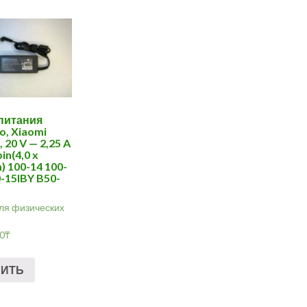
питания
o, Xiaomi
 20 V — 2,25 A
in(4,0 x
) 100-14 100-
0-15IBY B50-
ля физических
00
₸
ПИТЬ