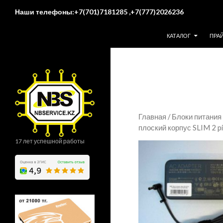
Поиск
Наши телефоны:+7(701)7181285 ,+7(777)2026236
ПЕРЕЙТИ К СОДЕР
КАТАЛОГ
ПРА
Главная
/
Блоки питания
плоский корпус SLIM 2 p
17 лет успешной работы