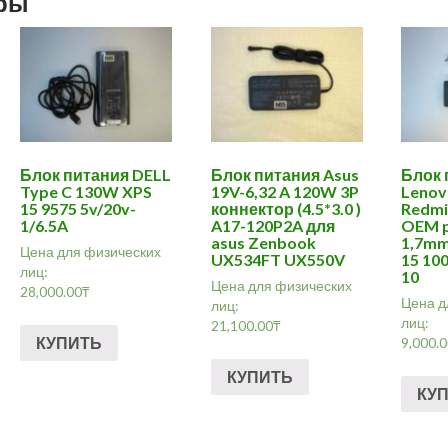
ары
Блок питания DELL
Блок питания Asus
Блок 
Type C 130W XPS
19V-6,32 A 120W 3P
Lenov
15 9575 5v/20v-
коннектор (4.5*3.0 )
Redmi,
1/6.5A
A17-120P2A для
OEM p
asus Zenbook
1,7mm
Цена для физических
UX534FT UX550V
15 10
лиц:
10
Цена для физических
28,000.00
₸
Цена д
лиц:
лиц:
21,100.00
₸
КУПИТЬ
9,000.
КУПИТЬ
КУ