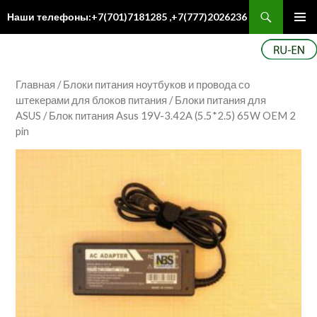
Поиск
Наши телефоны:+7(701)7181285 ,+7(777)2026236
ПЕРЕЙТИ
Осн
К
ме
СОДЕРЖИМОМУ
Главная
/
Блоки питания ноутбуков и провода со
штекерами для блоков питания
/
Блоки питания для
ASUS
/ Блок питания Asus 19V-3.42A (5.5*2.5) 65W OEM 2
pin