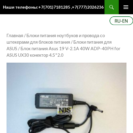
Поиск
Наши телефоны:+7(701)7181285 ,+7(777)2026236
ПЕРЕЙТИ
Осн
К
ме
СОДЕРЖИМОМУ
Главная
/
Блоки питания ноутбуков и провода со
штекерами для блоков питания
/
Блоки питания для
ASUS
/ Блок питания Asus 19 V-2.1A 40W ADP-40PH for
ASUS UX30 конектор 4.5*2.0