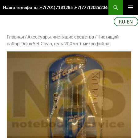
Поиск
Наши телефоны:+7(701)7181285 ,+7(777)2026236
ПЕРЕЙТИ
Осн
К
ме
СОДЕРЖИМОМУ
Главная
/
Аксесуары, чистящие средства
/ Чистящий
набор Delux Set Clean, гель 200мл + микрофибра