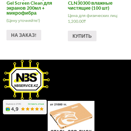
Gel Screen Clean для
CLN30300 влажные
экранов 200мл +
чистящие (100 шт)
микрофибра
Цена для физических лиц:
(Цену уточняйте!)
1,200.00
₸
НА ЗАКАЗ!
КУПИТЬ