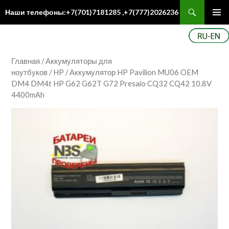
Поиск
Наши телефоны:+7(701)7181285 ,+7(777)2026236
ПЕРЕЙТИ
Осн
К
ме
СОДЕРЖИМОМУ
Главная
/
Аккумуляторы для
ноутбуков
/
HP
/ Аккумулятор HP Pavilion MU06 OEM
DM4 DM4t HP G62 G62T G72 Presaio CQ32 CQ42 10.8V
4400mAh