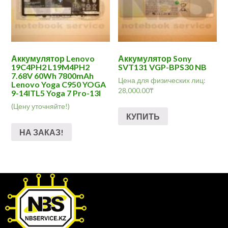
Аккумулятор Lenovo
Аккумулятор Sony
19C4PH2 L19M4PH2
SVT131 VGP-BPS30 NB
7.68V 60Wh 7800mAh
Цена для физических лиц:
Lenovo Yoga C950 YOGA
28,000.00
₸
9-14ITL5 Yoga 7 Pro-13I
(Цену уточняйте!)
КУПИТЬ
НА ЗАКАЗ!