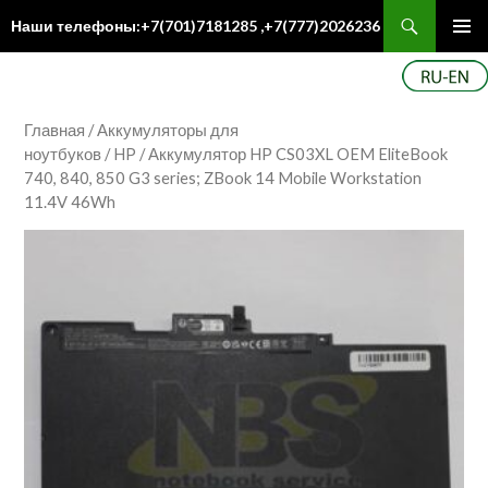
Поиск
Наши телефоны:+7(701)7181285 ,+7(777)2026236
ПЕРЕЙТИ
Осн
К
ме
СОДЕРЖИМОМУ
Главная
/
Аккумуляторы для
ноутбуков
/
HP
/ Аккумулятор HP CS03XL OEM EliteBook
740, 840, 850 G3 series; ZBook 14 Mobile Workstation
11.4V 46Wh