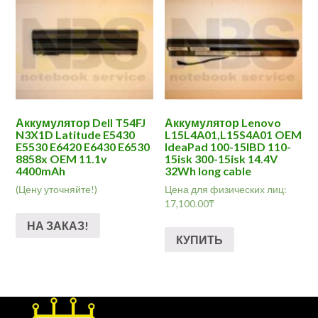
Аккумулятор Dell T54FJ
Аккумулятор Lenovo
N3X1D Latitude E5430
L15L4A01,L15S4A01 OEM
E5530 E6420 E6430 E6530
IdeaPad 100-15IBD 110-
8858x OEM 11.1v
15isk 300-15isk 14.4V
4400mAh
32Wh long cable
(Цену уточняйте!)
Цена для физических лиц:
17,100.00
₸
НА ЗАКАЗ!
КУПИТЬ