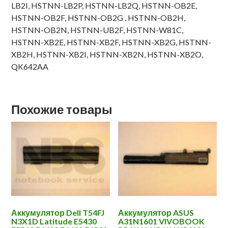
LB2I, HSTNN-LB2P, HSTNN-LB2Q, HSTNN-OB2E,
HSTNN-OB2F, HSTNN-OB2G , HSTNN-OB2H,
HSTNN-OB2N, HSTNN-UB2F, HSTNN-W81C,
HSTNN-XB2E, HSTNN-XB2F, HSTNN-XB2G, HSTNN-
XB2H, HSTNN-XB2I, HSTNN-XB2N, HSTNN-XB2O,
QK642AA
Похожие товары
Аккумулятор Dell T54FJ
Аккумулятор ASUS
N3X1D Latitude E5430
A31N1601 VIVOBOOK