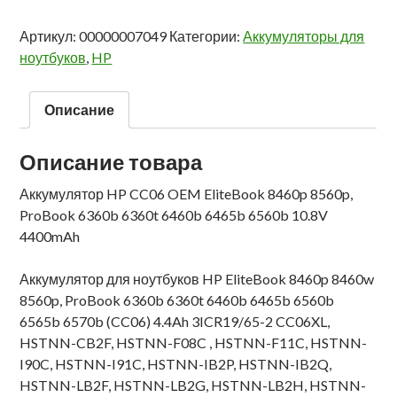
Артикул:
00000007049
Категории:
Аккумуляторы для
ноутбуков
,
HP
Описание
Описание товара
Аккумулятор HP CC06 OEM EliteBook 8460p 8560p,
ProBook 6360b 6360t 6460b 6465b 6560b 10.8V
4400mAh
Аккумулятор для ноутбуков HP EliteBook 8460p 8460w
8560p, ProBook 6360b 6360t 6460b 6465b 6560b
6565b 6570b (CC06) 4.4Ah 3ICR19/65-2 CC06XL,
HSTNN-CB2F, HSTNN-F08C , HSTNN-F11C, HSTNN-
I90C, HSTNN-I91C, HSTNN-IB2P, HSTNN-IB2Q,
HSTNN-LB2F, HSTNN-LB2G, HSTNN-LB2H, HSTNN-