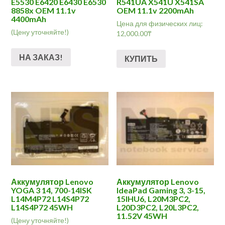
E5530 E6420 E6430 E6530
R541UA X541U X541SA
8858x OEM 11.1v
OEM 11.1v 2200mAh
4400mAh
Цена для физических лиц:
(Цену уточняйте!)
12,000.00
₸
НА ЗАКАЗ!
КУПИТЬ
Аккумулятор Lenovo
Аккумулятор Lenovo
YOGA 3 14, 700-14ISK
IdeaPad Gaming 3, 3-15,
L14M4P72 L14S4P72
15IHU6, L20M3PC2,
L14S4P72 45WH
L20D3PC2, L20L3PC2,
11.52V 45WH
(Цену уточняйте!)