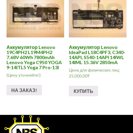
Аккумулятор Lenovo
Аккумулятор Lenovo
19C4PH2 L19M4PH2
IdeaPad L18C4PF3, C340-
7.68V 60Wh 7800mAh
14API, S540-14API 14IWL
Lenovo Yoga C950 YOGA
14IML 15.36V 2850mA
9-14ITL5 Yoga 7 Pro-13I
Цена для физических лиц:
(Цену уточняйте!)
25,000.00
₸
НА ЗАКАЗ!
КУПИТЬ