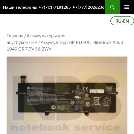
Поиск
Наши телефоны:+7(701)7181285 ,+7(777)2026236
ПЕРЕЙТИ
Осн
К
ме
СОДЕРЖИМОМУ
Главная
/
Аккумуляторы для
ноутбуков
/
HP
/ Аккумулятор HP BL04XL EliteBook X360
1040 G5 7.7V 56.2Wh