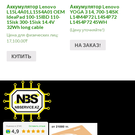
Аккумулятор Lenovo
Аккумулятор Lenovo
L15L4A01,L15S4A01 OEM
YOGA 3 14, 700-14ISK
IdeaPad 100-15IBD 110-
L14M4P72 L14S4P72
15isk 300-15isk 14.4V
L14S4P72 45WH
32Wh long cable
(Цену уточняйте!)
Цена для физических лиц:
17,100.00
₸
НА ЗАКАЗ!
КУПИТЬ