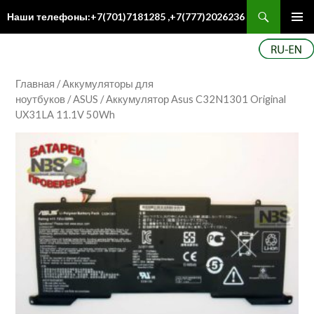
Поиск
Наши телефоны:+7(701)7181285 ,+7(777)2026236
ПЕРЕЙТИ
Осн
К
ме
СОДЕРЖИМОМУ
Главная
/
Аккумуляторы для
ноутбуков
/
ASUS
/ Аккумулятор Asus C32N1301 Original
UX31LA 11.1V 50Wh