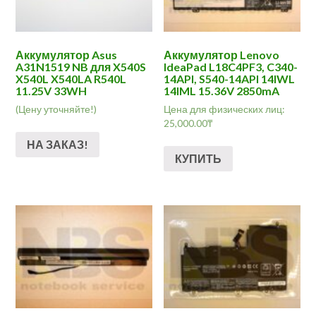
Аккумулятор Asus
Аккумулятор Lenovo
A31N1519 NB для X540S
IdeaPad L18C4PF3, C340-
X540L X540LA R540L
14API, S540-14API 14IWL
11.25V 33WH
14IML 15.36V 2850mA
(Цену уточняйте!)
Цена для физических лиц:
25,000.00
₸
НА ЗАКАЗ!
КУПИТЬ