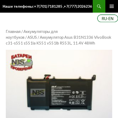
Поиск
Наши телефоны:+7(701)7181285 ,+7(777)2026236
ПЕРЕЙТИ
Осн
К
ме
СОДЕРЖИМОМУ
Главная
/
Аккумуляторы для
ноутбуков
/
ASUS
/ Аккумулятор Asus B31N1336 VivoBook
c31-s551 s551la K551 v551lb R553L, 11.4V 48Wh