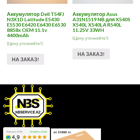
Аккумулятор Dell T54FJ
Аккумулятор Asus
N3X1D Latitude E5430
A31N1519 NB для X540S
E5530 E6420 E6430 E6530
X540L X540LA R540L
8858x OEM 11.1v
11.25V 33WH
4400mAh
(Цену уточняйте!)
(Цену уточняйте!)
НА ЗАКАЗ!
НА ЗАКАЗ!