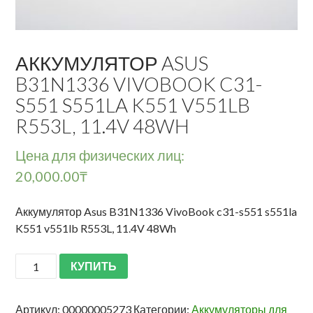
АККУМУЛЯТОР ASUS
B31N1336 VIVOBOOK C31-
S551 S551LA K551 V551LB
R553L, 11.4V 48WH
Цена для физических лиц:
20,000.00
₸
Аккумулятор Asus B31N1336 VivoBook c31-s551 s551la
K551 v551lb R553L, 11.4V 48Wh
КУПИТЬ
Артикул:
00000005273
Категории:
Аккумуляторы для