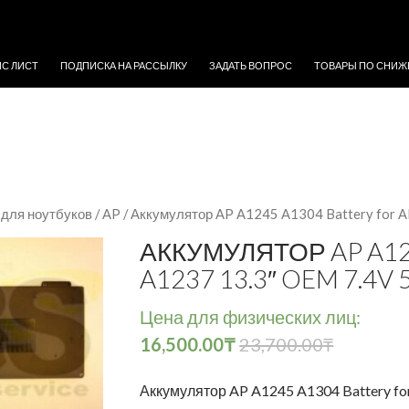
ЖИМОМУ
ЙС ЛИСТ
ПОДПИСКА НА РАССЫЛКУ
ЗАДАТЬ ВОПРОС
ТОВАРЫ ПО СНИЖ
для ноутбуков
/
AP
/ Аккумулятор AP A1245 A1304 Battery for
АККУМУЛЯТОР AP A12
A1237 13.3″ OEM 7.4
Цена для физических лиц:
16,500.00
₸
23,700.00
₸
Аккумулятор AP A1245 A1304 Battery f