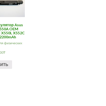
улятор Asus
X550A OEM
 X550L X552C
 2200mAh
ля физических
.00
₸
ПИТЬ