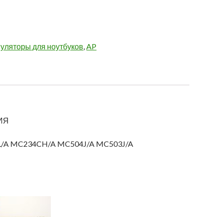
уляторы для ноутбуков
,
AP
ЦИЯ
LL/A MC234CH/A MC504J/A MC503J/A