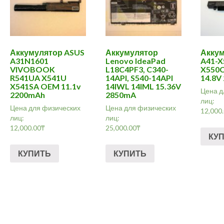
Аккумулятор ASUS
Аккумулятор
Аккум
A31N1601
Lenovo IdeaPad
A41-
VIVOBOOK
L18C4PF3, C340-
X550C
R541UA X541U
14API, S540-14API
14.8V
X541SA OEM 11.1v
14IWL 14IML 15.36V
Цена д
2200mAh
2850mA
лиц:
Цена для физических
Цена для физических
12,000
лиц:
лиц:
12,000.00
₸
25,000.00
₸
КУ
КУПИТЬ
КУПИТЬ