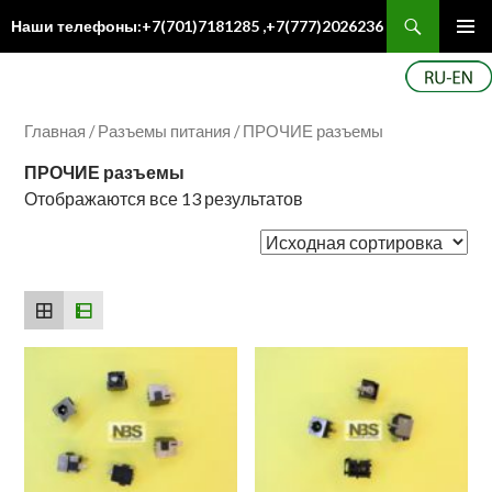
Поиск
Наши телефоны:+7(701)7181285 ,+7(777)2026236
ПЕРЕЙТИ
Осн
К
ме
СОДЕРЖИМОМУ
Главная
/
Разъемы питания
/ ПРОЧИЕ разъемы
ПРОЧИЕ разъемы
Отображаются все 13 результатов