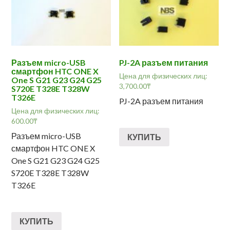
Разъем micro-USB
PJ-2A разъем питания
смартфон HTC ONE X
Цена для физических лиц:
One S G21 G23 G24 G25
3,700.00
₸
S720E T328E T328W
T326E
PJ-2A разъем питания
Цена для физических лиц:
600.00
₸
Разъем micro-USB
КУПИТЬ
смартфон HTC ONE X
One S G21 G23 G24 G25
S720E T328E T328W
T326E
КУПИТЬ