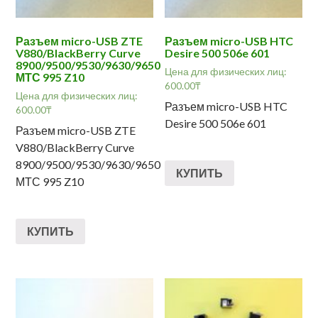
Разъем micro-USB ZTE
Разъем micro-USB HTC
V880/BlackBerry Curve
Desire 500 506e 601
8900/9500/9530/9630/9650
Цена для физических лиц:
МТС 995 Z10
600.00
₸
Цена для физических лиц:
Разъем micro-USB HTC
600.00
₸
Desire 500 506e 601
Разъем micro-USB ZTE
V880/BlackBerry Curve
8900/9500/9530/9630/9650
КУПИТЬ
МТС 995 Z10
КУПИТЬ