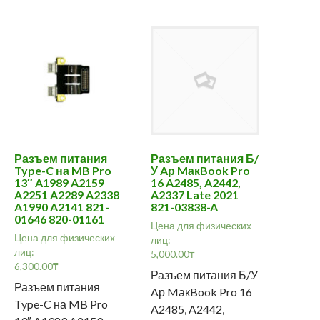
Разъем питания
Разъем питания Б/
Type-C на MB Pro
У Aр MакBook Pro
13″ A1989 A2159
16 A2485, A2442,
A2251 A2289 A2338
A2337 Late 2021
A1990 A2141 821-
821-03838-A
01646 820-01161
Цена для физических
Цена для физических
лиц:
лиц:
5,000.00
₸
6,300.00
₸
Разъем питания Б/У
Разъем питания
Aр MакBook Pro 16
Type-C на MB Pro
A2485, A2442,