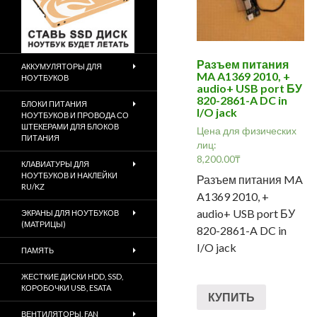
Разъем питания
АККУМУЛЯТОРЫ ДЛЯ
MA A1369 2010, +
НОУТБУКОВ
audio+ USB port БУ
820-2861-A DC in
БЛОКИ ПИТАНИЯ
I/O jack
НОУТБУКОВ И ПРОВОДА СО
ШТЕКЕРАМИ ДЛЯ БЛОКОВ
Цена для физических
ПИТАНИЯ
лиц:
8,200.00
₸
КЛАВИАТУРЫ ДЛЯ
НОУТБУКОВ И НАКЛЕЙКИ
Разъем питания MA
RU/KZ
A1369 2010, +
audio+ USB port БУ
ЭКРАНЫ ДЛЯ НОУТБУКОВ
(МАТРИЦЫ)
820-2861-A DC in
I/O jack
ПАМЯТЬ
ЖЕСТКИЕ ДИСКИ HDD, SSD,
КОРОБОЧКИ USB, ESATA
КУПИТЬ
ВЕНТИЛЯТОРЫ, FAN