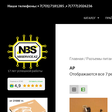
Поиск
Наши телефоны:+7(701)7181285 ,+7(777)2026236
ПЕРЕЙТИ К СОДЕР
КАТАЛОГ
ПРА
Главная
/
Разъемы пита
AP
17 лет успешной работы
Отображаются все 7 р