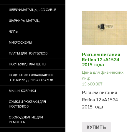
ШЛЕЙФ МАТРИЦЫ, LCD CABLE
ШАРНИРЫ МАТРИЦ
ЧИПЫ
МИКРОСХЕМЫ
ПЛАТЫ ДЛЯ НОУТБУКОВ
Разъем питания
Retina 12 «A1534
2015 года
НОУТБУКИ, ПЛАНШЕТЫ
Цена для физических
ПОДСТАВКИ ОХЛАЖДАЮЩИЕ
лиц:
, СТОЛИКИ ДЛЯ НОУТБУКОВ
15,600.00
₸
МЫШИ, КОВРИКИ
Разъем питания
Retina 12 «A1534
СУМКИ И РЮКЗАКИ ДЛЯ
2015 года
НОУТБУКОВ
ОБОРУДОВАНИЕ ДЛЯ
РЕМОНТА
КУПИТЬ