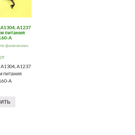
P A1304, A1237
м питания
160-A
ля физических
00
₸
P A1304, A1237
м питания
160-A
ПИТЬ