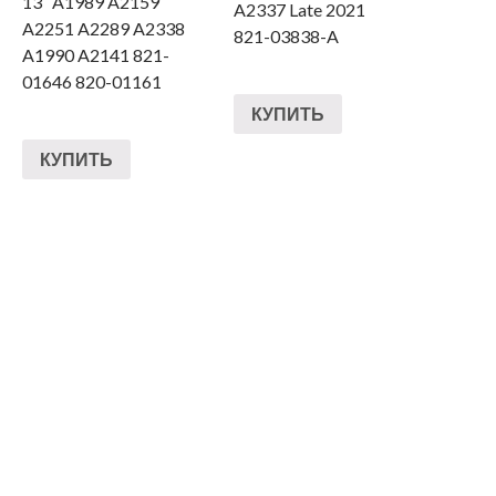
13″ A1989 A2159
A2337 Late 2021
A2251 A2289 A2338
821-03838-A
A1990 A2141 821-
01646 820-01161
КУПИТЬ
КУПИТЬ