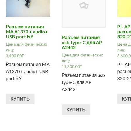
Разъем питания
PJ- A
MA A1370 + audio+
разъе
USB port БУ
820-2
Разъем питания
usb type-C для AP
Цена для физических
Цена д
A2442
лиц:
лиц:
Цена для физических
3,400.00
₸
3,600.
лиц:
Разъем питания MA
PJ- A
11,300.00
₸
A1370 + audio+ USB
разъе
Разъем питания usb
port БУ
820-2
type-C для AP
A2442
КУПИТЬ
КУ
КУПИТЬ